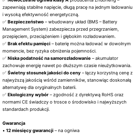
✅
Nowoczesne ogniwa klasy A
producenta Zhuoneng –
zapewniają stabilne napięcie, długą pracę na jednym ładowaniu
i wysoką efektywność energetyczną.
✅
Bezpieczeństwo
– wbudowany układ (BMS – Battery
Management System) zabezpiecza przed przegrzaniem,
przepięciem, przeciążeniem i głębokim rozładowaniem.
✅
Brak efektu pamięci
– baterię można ładować w dowolnym
momencie, bez ryzyka obniżenia pojemności.
✅
Niska podatność na samorozładowanie
– akumulator
zachowuje energię nawet po dłuższym czasie nieużytkowania.
✅
Świetny stosunek jakości do ceny
– łączy korzystną cenę z
najwyższą jakością wśród zamienników, stanowiąc doskonałą
alternatywę dla oryginalnych baterii.
✅
Ekologiczny wybór
– zgodność z dyrektywą RoHS oraz
normami CE świadczy o trosce o środowisko i najwyższych
standardach produkcji.
Gwarancja
•
12 miesięcy gwarancji
– na ogniwa