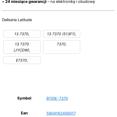
•
24 miesiące gwarancji
– na elektronikę i obudowę
Dell
seria Latitude
13 7370,
13 7370 (513F1),
13 7370
7370,
(JYCDW),
E7370,
Symbol
BT/DE-7370
Ean
5904162456017