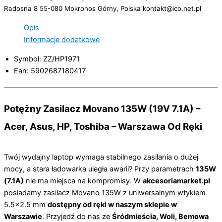
Radosna 8 55-080 Mokronos Górny, Polska kontakt@ico.net.pl
Opis
Informacje dodatkowe
Symbol: ZZ/HP1971
Ean: 5902687180417
Potężny Zasilacz Movano 135W (19V 7.1A) –
Acer, Asus, HP, Toshiba – Warszawa Od Ręki
Twój wydajny laptop wymaga stabilnego zasilania o dużej
mocy, a stara ładowarka uległa awarii? Przy parametrach
135W
(7.1A)
nie ma miejsca na kompromisy. W
akcesoriamarket.pl
posiadamy zasilacz Movano 135W z uniwersalnym wtykiem
5.5×2.5 mm
dostępny od ręki w naszym sklepie w
Warszawie
. Przyjedź do nas ze
Śródmieścia, Woli, Bemowa