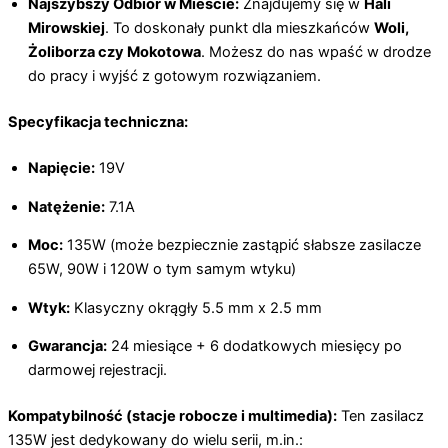
Najszybszy Odbiór w Mieście:
Znajdujemy się w
Hali
Mirowskiej
. To doskonały punkt dla mieszkańców
Woli,
Żoliborza czy Mokotowa
. Możesz do nas wpaść w drodze
do pracy i wyjść z gotowym rozwiązaniem.
Specyfikacja techniczna:
Napięcie:
19V
Natężenie:
7.1A
Moc:
135W (może bezpiecznie zastąpić słabsze zasilacze
65W, 90W i 120W o tym samym wtyku)
Wtyk:
Klasyczny okrągły 5.5 mm x 2.5 mm
Gwarancja:
24 miesiące + 6 dodatkowych miesięcy po
darmowej rejestracji.
Kompatybilność (stacje robocze i multimedia):
Ten zasilacz
135W jest dedykowany do wielu serii, m.in.: