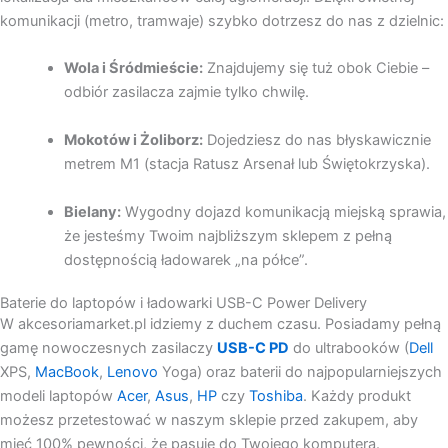
komunikacji (metro, tramwaje) szybko dotrzesz do nas z dzielnic:
Wola i Śródmieście:
Znajdujemy się tuż obok Ciebie –
odbiór zasilacza zajmie tylko chwilę.
Mokotów i Żoliborz:
Dojedziesz do nas błyskawicznie
metrem M1 (stacja Ratusz Arsenał lub Świętokrzyska).
Bielany:
Wygodny dojazd komunikacją miejską sprawia,
że jesteśmy Twoim najbliższym sklepem z pełną
dostępnością ładowarek „na półce”.
Baterie do laptopów i ładowarki USB-C Power Delivery
W akcesoriamarket.pl idziemy z duchem czasu. Posiadamy pełną
gamę nowoczesnych zasilaczy
USB-C PD
do ultrabooków (
Dell
XPS,
MacBook
,
Lenovo
Yoga) oraz baterii do najpopularniejszych
modeli laptopów
Acer
,
Asus
,
HP
czy
Toshiba
.
Każdy produkt
możesz przetestować w naszym sklepie przed zakupem, aby
mieć 100% pewności, że pasuje do Twojego komputera.