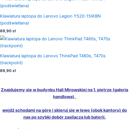
Klawiatura laptopa do Lenovo Legion Y520-15IKBN
(podświetlana)
89,90
zł
Klawiatura laptopa do Lenovo ThinkPad T460s, T470s
(trackpoint)
89,90
zł
Znajdujemy się w budynku Hali Mirowskiej na 1. piętrze (galeria
handlowa) ,
wejdź schodami na górę i skieruj się w lewo (obok kantoru) do
nas po szybki dobór zasilacza lub baterii.