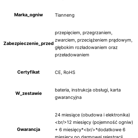
Marka_ogniw
Tianneng
przepięciem, przegrzaniem,
zwarciem, przeciążeniem prądowym,
Zabezpieczenie_przed
głębokim rozładowaniem oraz
przeładowaniem
Certyfikat
CE, RoHS
bateria, instrukcja obsługi, karta
W_zestawie
gwarancyjna
24 miesiące (obudowa i elektronika)
<br/>12 miesięcy (pojemność ogniw)
Gwarancja
+ 6 miesięcy*<br/>*dodatkowe 6
miesięcy po darmowej rejestracji