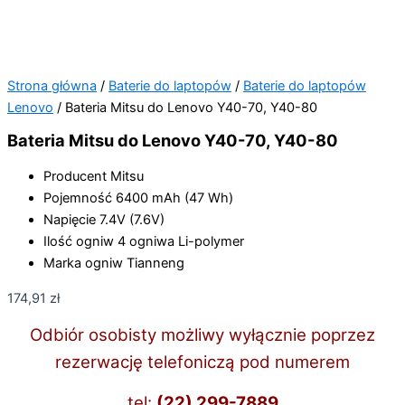
Strona główna
/
Baterie do laptopów
/
Baterie do laptopów
Lenovo
/ Bateria Mitsu do Lenovo Y40-70, Y40-80
Bateria Mitsu do Lenovo Y40-70, Y40-80
Producent
Mitsu
Pojemność
6400 mAh (47 Wh)
Napięcie
7.4V (7.6V)
Ilość ogniw
4 ogniwa Li-polymer
Marka ogniw
Tianneng
174,91
zł
Odbiór osobisty możliwy wyłącznie poprzez
rezerwację telefoniczą pod numerem
tel:
(22) 299-7889