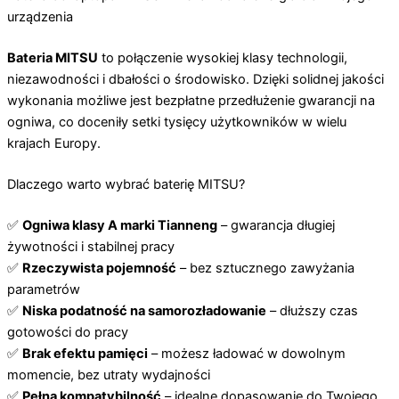
urządzenia
Bateria MITSU
to połączenie wysokiej klasy technologii,
niezawodności i dbałości o środowisko. Dzięki solidnej jakości
wykonania możliwe jest bezpłatne przedłużenie gwarancji na
ogniwa, co doceniły setki tysięcy użytkowników w wielu
krajach Europy.
Dlaczego warto wybrać baterię MITSU?
✅
Ogniwa klasy A marki Tianneng
– gwarancja długiej
żywotności i stabilnej pracy
✅
Rzeczywista pojemność
– bez sztucznego zawyżania
parametrów
✅
Niska podatność na samorozładowanie
– dłuższy czas
gotowości do pracy
✅
Brak efektu pamięci
– możesz ładować w dowolnym
momencie, bez utraty wydajności
✅
Pełna kompatybilność
– idealne dopasowanie do Twojego