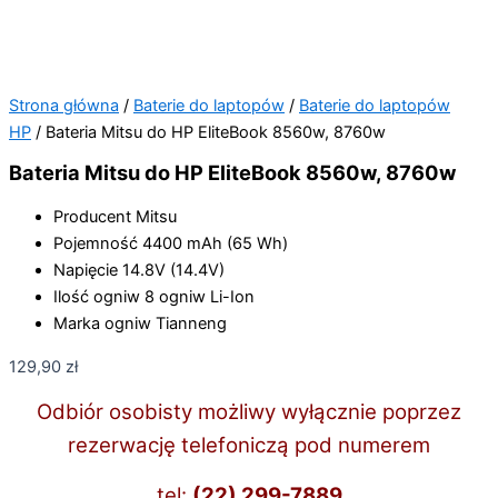
Strona główna
/
Baterie do laptopów
/
Baterie do laptopów
HP
/ Bateria Mitsu do HP EliteBook 8560w, 8760w
Bateria Mitsu do HP EliteBook 8560w, 8760w
Producent
Mitsu
Pojemność
4400 mAh (65 Wh)
Napięcie
14.8V (14.4V)
Ilość ogniw
8 ogniw Li-Ion
Marka ogniw
Tianneng
129,90
zł
Odbiór osobisty możliwy wyłącznie poprzez
rezerwację telefoniczą pod numerem
tel:
(22) 299-7889