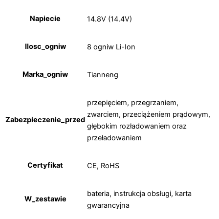
Napiecie
14.8V (14.4V)
Ilosc_ogniw
8 ogniw Li-Ion
Marka_ogniw
Tianneng
przepięciem, przegrzaniem,
zwarciem, przeciążeniem prądowym,
Zabezpieczenie_przed
głębokim rozładowaniem oraz
przeładowaniem
Certyfikat
CE, RoHS
bateria, instrukcja obsługi, karta
W_zestawie
gwarancyjna