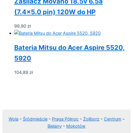
Zasilacz Movano 18.5v 6.5a
(7.4×5.0 pin) 120W do HP
99,90
zł
Bateria Mitsu do Acer Aspire 5520,
5920
104,89
zł
Wola
-
Śródmieście
-
Praga Północ
-
Żoliborz
-
Centrum
-
Bielany
-
Mokotów