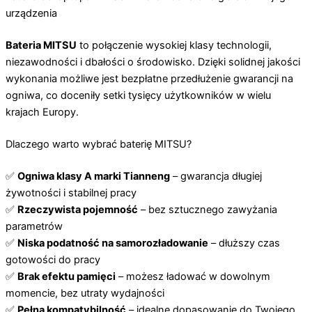
urządzenia
Bateria MITSU
to połączenie wysokiej klasy technologii,
niezawodności i dbałości o środowisko. Dzięki solidnej jakości
wykonania możliwe jest bezpłatne przedłużenie gwarancji na
ogniwa, co doceniły setki tysięcy użytkowników w wielu
krajach Europy.
Dlaczego warto wybrać baterię MITSU?
✅
Ogniwa klasy A marki Tianneng
– gwarancja długiej
żywotności i stabilnej pracy
✅
Rzeczywista pojemność
– bez sztucznego zawyżania
parametrów
✅
Niska podatność na samorozładowanie
– dłuższy czas
gotowości do pracy
✅
Brak efektu pamięci
– możesz ładować w dowolnym
momencie, bez utraty wydajności
✅
Pełna kompatybilność
– idealne dopasowanie do Twojego