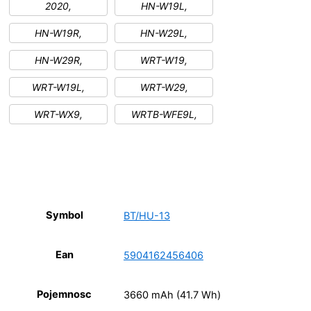
2020,
HN-W19L,
HN-W19R,
HN-W29L,
HN-W29R,
WRT-W19,
WRT-W19L,
WRT-W29,
WRT-WX9,
WRTB-WFE9L,
Symbol
BT/HU-13
Ean
5904162456406
Pojemnosc
3660 mAh (41.7 Wh)