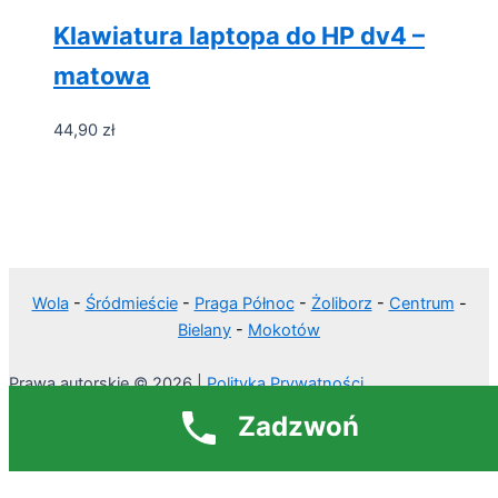
Klawiatura laptopa do HP dv4 –
matowa
44,90
zł
Wola
-
Śródmieście
-
Praga Północ
-
Żoliborz
-
Centrum
-
Bielany
-
Mokotów
Prawa autorskie © 2026 |
Polityka Prywatności
Zadzwoń