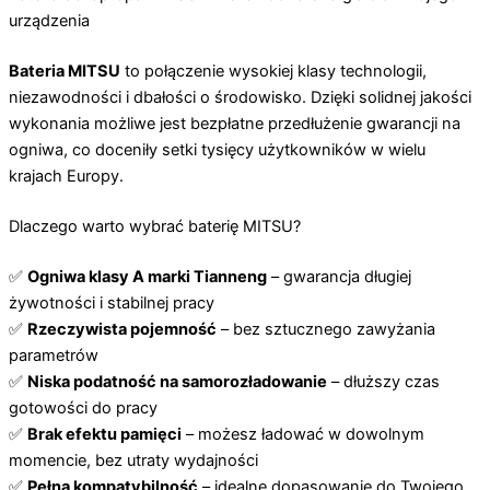
urządzenia
Bateria MITSU
to połączenie wysokiej klasy technologii,
niezawodności i dbałości o środowisko. Dzięki solidnej jakości
wykonania możliwe jest bezpłatne przedłużenie gwarancji na
ogniwa, co doceniły setki tysięcy użytkowników w wielu
krajach Europy.
Dlaczego warto wybrać baterię MITSU?
✅
Ogniwa klasy A marki Tianneng
– gwarancja długiej
żywotności i stabilnej pracy
✅
Rzeczywista pojemność
– bez sztucznego zawyżania
parametrów
✅
Niska podatność na samorozładowanie
– dłuższy czas
gotowości do pracy
✅
Brak efektu pamięci
– możesz ładować w dowolnym
momencie, bez utraty wydajności
✅
Pełna kompatybilność
– idealne dopasowanie do Twojego