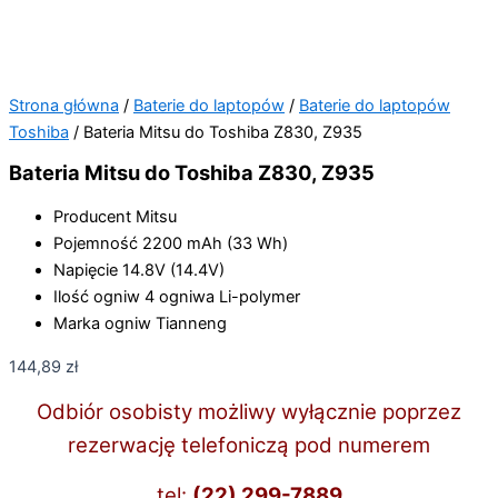
Strona główna
/
Baterie do laptopów
/
Baterie do laptopów
Toshiba
/ Bateria Mitsu do Toshiba Z830, Z935
Bateria Mitsu do Toshiba Z830, Z935
Producent
Mitsu
Pojemność
2200 mAh (33 Wh)
Napięcie
14.8V (14.4V)
Ilość ogniw
4 ogniwa Li-polymer
Marka ogniw
Tianneng
144,89
zł
Odbiór osobisty możliwy wyłącznie poprzez
rezerwację telefoniczą pod numerem
tel:
(22) 299-7889