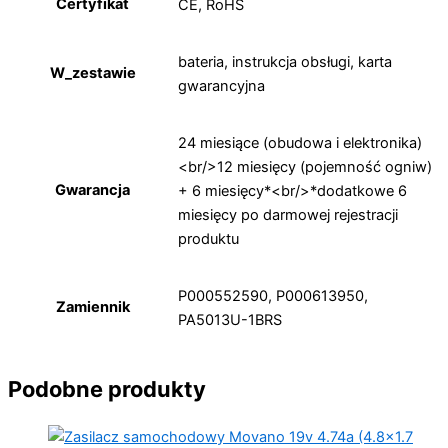
Certyfikat
CE, RoHS
bateria, instrukcja obsługi, karta
W_zestawie
gwarancyjna
24 miesiące (obudowa i elektronika)
<br/>12 miesięcy (pojemność ogniw)
Gwarancja
+ 6 miesięcy*<br/>*dodatkowe 6
miesięcy po darmowej rejestracji
produktu
P000552590, P000613950,
Zamiennik
PA5013U-1BRS
Podobne produkty